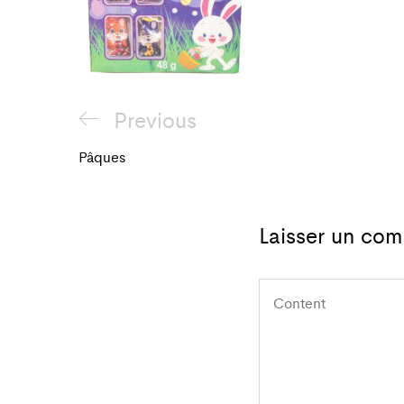
Navigation
Previous
Previous
de
Post
Pâques
l'article
Laisser un com