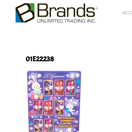
ACC
01E22238