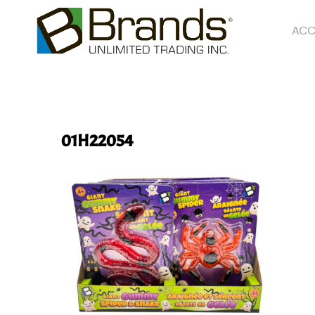
ACC
01H22054