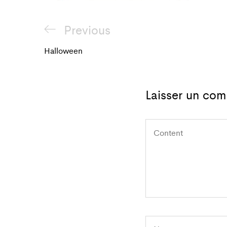
Navigation
Previous
Previous
de
Post
Halloween
l'article
Laisser un com