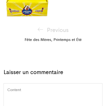
Navigation
Previous
Previous
de
Post
Fête des Mères, Printemps et Été
l'article
Laisser un commentaire