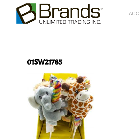
ACC
01SW21785