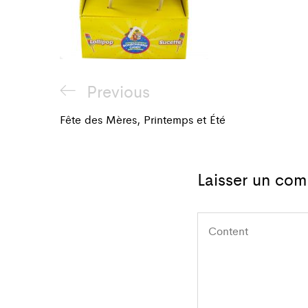
Navigation
Previous
Previous
de
Post
Fête des Mères, Printemps et Été
l'article
Laisser un com