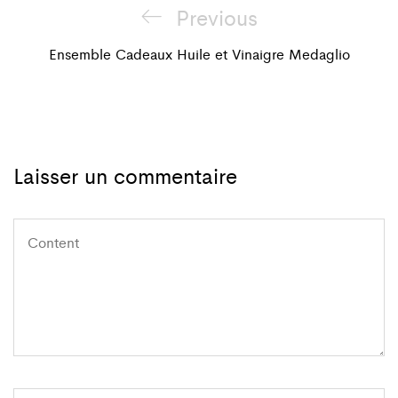
Navigation
Previous
Previous
de
Post
Ensemble Cadeaux Huile et Vinaigre Medaglio
l'article
Laisser un commentaire