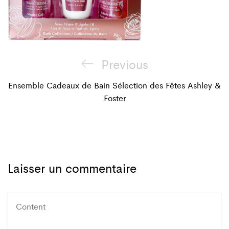
Navigation
Previous
Previous
de
Post
Ensemble Cadeaux de Bain Sélection des Fêtes Ashley &
Foster
l'article
Laisser un commentaire