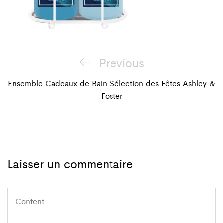
Navigation
Previous
Previous
de
Post
Ensemble Cadeaux de Bain Sélection des Fêtes Ashley &
Foster
l'article
Laisser un commentaire