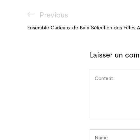
Navigation
Previous
Previous
de
Post
Ensemble Cadeaux de Bain Sélection des Fêtes A
l'article
Laisser un com