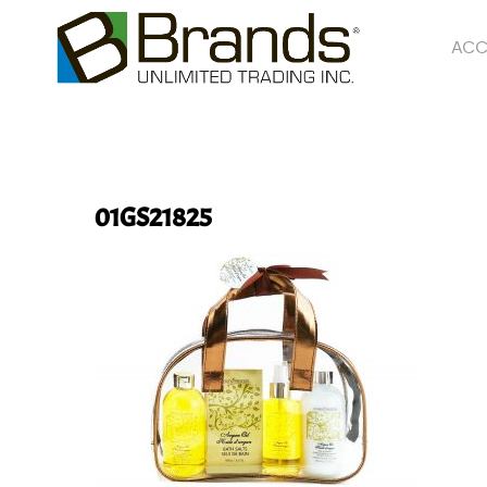
ACC
01GS21825