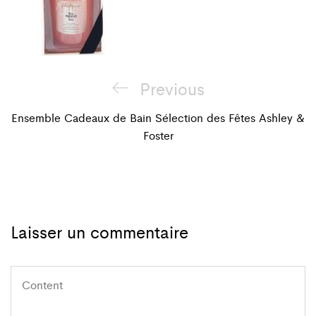
Navigation
Previous
Previous
de
Post
Ensemble Cadeaux de Bain Sélection des Fêtes Ashley &
Foster
l'article
Laisser un commentaire