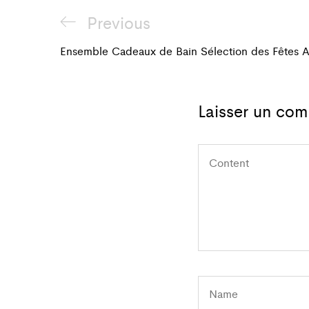
Navigation
Previous
Previous
de
Post
Ensemble Cadeaux de Bain Sélection des Fêtes A
l'article
Laisser un com