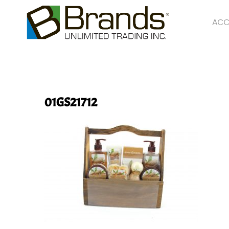
ACC
01GS21712