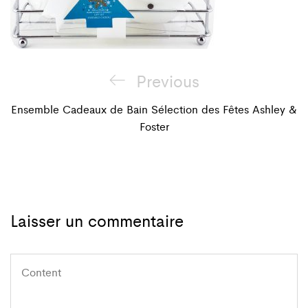
Navigation
Previous
Previous
de
Post
Ensemble Cadeaux de Bain Sélection des Fêtes Ashley &
Foster
l'article
Laisser un commentaire