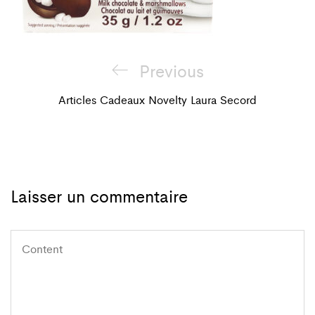
Navigation
Previous
Previous
de
Post
Articles Cadeaux Novelty Laura Secord
l'article
Laisser un commentaire